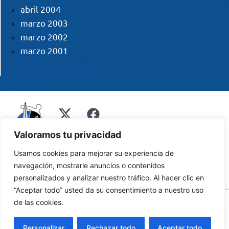
abril 2004
marzo 2003
marzo 2002
marzo 2001
Valoramos tu privacidad
Usamos cookies para mejorar su experiencia de
navegación, mostrarle anuncios o contenidos
personalizados y analizar nuestro tráfico. Al hacer clic en
“Aceptar todo” usted da su consentimiento a nuestro uso
© 2014 Asociación Segoviana de la Prensa Deportiva
de las cookies.
|
Aviso Legal
|
Política de Privacidad
|
Política de Cookies
| Desarrollo:
Globales Informática
Personalizar
Rechazar todo
Aceptar todo