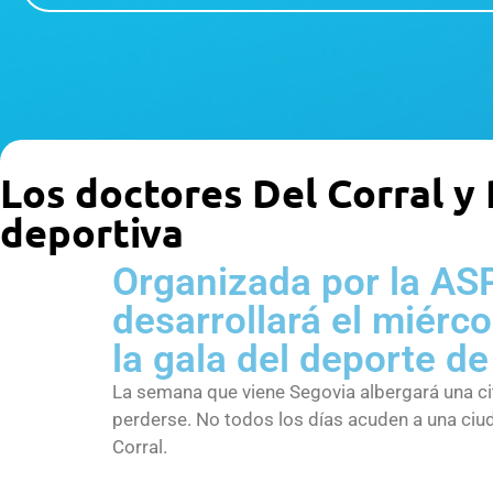
Los doctores Del Corral y
deportiva
Organizada por la ASP
desarrollará el miérco
la gala del deporte d
La semana que viene Segovia albergará una ci
perderse. No todos los días acuden a una ciu
Corral.