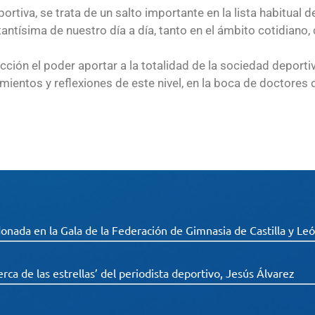
rtiva, se trata de un salto importante en la lista habitual d
ntísima de nuestro día a día, tanto en el ámbito cotidiano,
cción el poder aportar a la totalidad de la sociedad deportiv
ientos y reflexiones de este nivel, en la boca de doctores d
onada en la Gala de la Federación de Gimnasia de Castilla y Le
erca de las estrellas’ del periodista deportivo, Jesús Álvarez