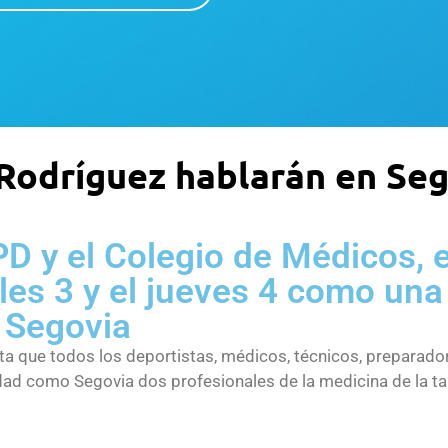
 Rodríguez hablarán en Se
D y el Colegio de Médicos, e
les 3 y el jueves 4 como una 
e Segovia
ta que todos los deportistas, médicos, técnicos, preparado
dad como Segovia dos profesionales de la medicina de la tal