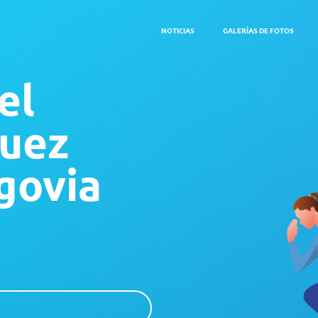
NOTICIAS
GALERÍAS DE FOTOS
el
guez
govia
a