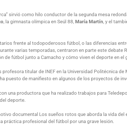
a” sirvió como hilo conductor de la segunda mesa redonda en
go
, la gimnasta olímpica en Seúl 88,
María Martín
, y el tam
tarios frente al todopoderosos fútbol, o las diferencias e
ante varias temporadas, centraron en parte este debate Ri
n de fútbol junto a Camacho y cómo viven el deporte en el g
s profesora titular de INEF en la Universidad Politécnica de
ha puesto de manifiesto en algunos de los proyectos de inv
on una productora que ha realizado trabajos para Teledepo
del deporte.
otivo documental Los sueños rotos que aborda la vida del ex
la práctica profesional del fútbol por una grave lesión.