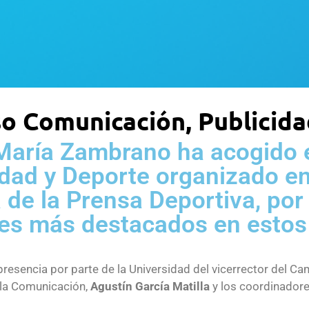
so Comunicación, Publicid
María Zambrano ha acogido e
dad y Deporte organizado en
de la Prensa Deportiva, por
es más destacados en estos
presencia por parte de la Universidad del vicerrector del C
d la Comunicación,
Agustín García Matilla
y los coordinador