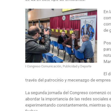
En 
com
com
de g
Pos
par
not
Mar
I Congreso Comunicación, Publicidad y Deporte
El 
través del patrocinio y mecenazgo de empresas
La segunda jornada del Congreso comenzó co
abordar la importancia de las redes sociales
experimentando constantemente, mientras que