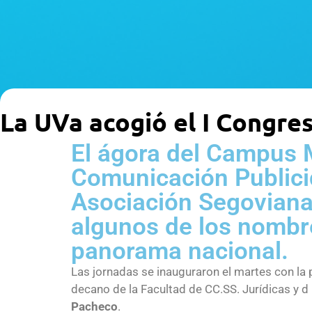
La UVa acogió el I Congre
El ágora del Campus 
Comunicación Publici
Asociación Segoviana 
algunos de los nombr
panorama nacional.
Las jornadas se inauguraron el martes con la 
decano de la Facultad de CC.SS. Jurídicas y 
Pacheco
.