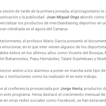
la sesión de tarde de la primera jornada, el protagonismo l
unicación y la publicidad.
Joan Miquel Orga
abordó cómo inf
ercializar los productos de merchandaising deportivo en u
ran cilindrada en el ágora del Campus.
teriormente, el profesor Mario García presentó el document
a emocionar, en el que inter vienen algunos de los deportis
ables éxitos en los últimos años como Vicente del Bosque, M
tín Bahamontes, Pepu Hernández, Talant Dujshebaev y Niur
director animó a los alumnos a poner en marcha este tipo de
 o instituciones como ha realizado él en este trabajo.
n al conferencia pronunciada por
Jorge Hevia
, productor 
 en este programa. Hevia destacó el crecimiento mensual de
 en otras redes sociales como Facebook, se han estacando 