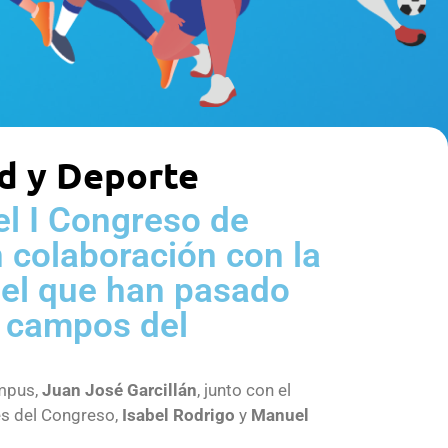
ad y Deporte
l I Congreso de
 colaboración con la
 el que han pasado
 campos del
ampus,
Juan José Garcillán
, junto con el
es del Congreso,
Isabel Rodrigo
y
Manuel