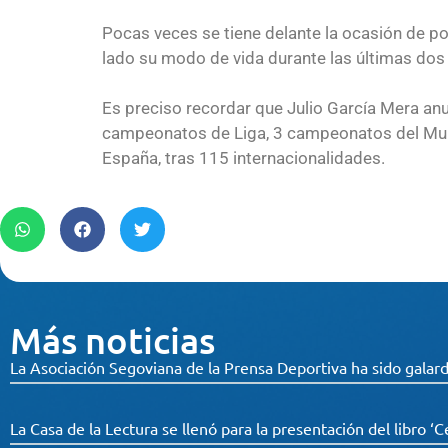
Pocas veces se tiene delante la ocasión de po
lado su modo de vida durante las últimas dos
Es preciso recordar que Julio García Mera anu
campeonatos de Liga, 3 campeonatos del Mun
España, tras 115 internacionalidades.
Más noticias
La Asociación Segoviana de la Prensa Deportiva ha sido galard
La Casa de la Lectura se llenó para la presentación del libro ‘C