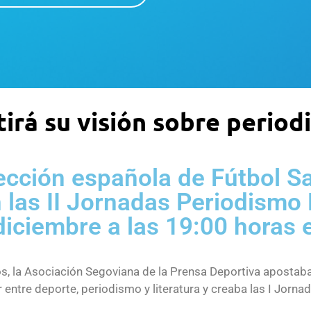
irá su visión sobre period
lección española de Fútbol 
n las II Jornadas Periodismo
diciembre a las 19:00 horas 
, la Asociación Segoviana de la Prensa Deportiva apostaba 
ir entre deporte, periodismo y literatura y creaba las I Jorn