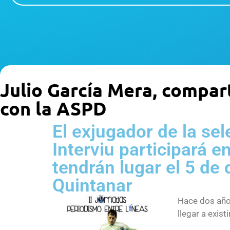
Julio García Mera, compart
con la ASPD
El exjugador de la se
Interviu participará e
tendrán lugar el 5 de 
Quintanar
Hace dos años
llegar a exist