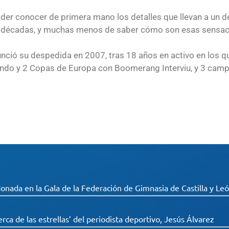
der conocer de primera mano los detalles que llevan a un de
 décadas, y muchas menos de saber cómo son esas sensacion
nció su despedida en 2007, tras 18 años en activo en los que
do y 2 Copas de Europa con Boomerang Interviu, y 3 campe
onada en la Gala de la Federación de Gimnasia de Castilla y Le
erca de las estrellas’ del periodista deportivo, Jesús Álvarez