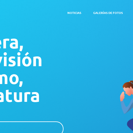
NOTICIAS
GALERÍAS DE FOTOS
ra,
visión
mo,
atura