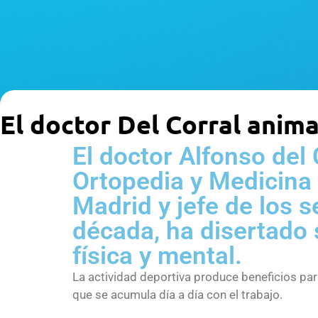
El doctor Del Corral anima
El doctor Alfonso del 
Ortopedia y Medicina 
Madrid y jefe de los 
década, ha disertado 
física y mental.
La actividad deportiva produce beneficios para
que se acumula día a día con el trabajo.