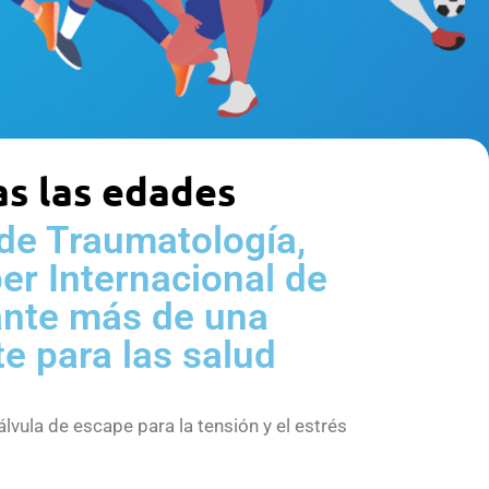
as las edades
 de Traumatología,
er Internacional de
rante más de una
e para las salud
lvula de escape para la tensión y el estrés