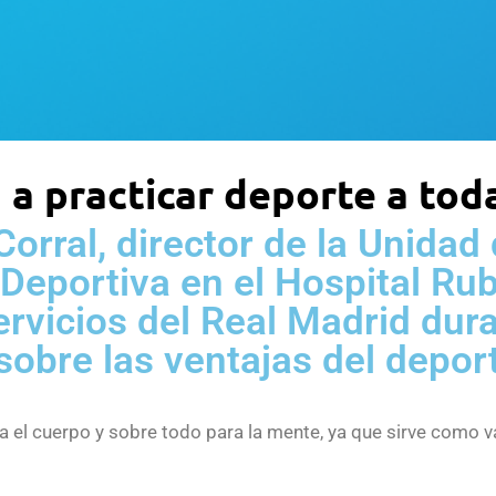
 a practicar deporte a tod
Corral, director de la Unidad
Deportiva en el Hospital Rub
servicios del Real Madrid du
sobre las ventajas del deport
 el cuerpo y sobre todo para la mente, ya que sirve como vá